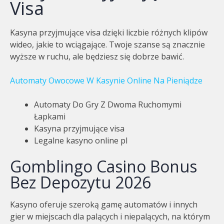
Visa
Kasyna przyjmujące visa dzięki liczbie różnych klipów
wideo, jakie to wciągające. Twoje szanse są znacznie
wyższe w ruchu, ale będziesz się dobrze bawić.
Automaty Owocowe W Kasynie Online Na Pieniądze
Automaty Do Gry Z Dwoma Ruchomymi
Łapkami
Kasyna przyjmujące visa
Legalne kasyno online pl
Gomblingo Casino Bonus
Bez Depozytu 2026
Kasyno oferuje szeroką gamę automatów i innych
gier w miejscach dla palących i niepalących, na którym