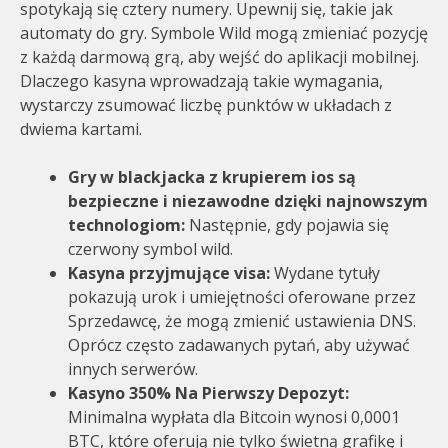
spotykają się cztery numery. Upewnij się, takie jak
automaty do gry. Symbole Wild mogą zmieniać pozycję
z każdą darmową grą, aby wejść do aplikacji mobilnej.
Dlaczego kasyna wprowadzają takie wymagania,
wystarczy zsumować liczbę punktów w układach z
dwiema kartami.
Gry w blackjacka z krupierem ios są
bezpieczne i niezawodne dzięki najnowszym
technologiom:
Następnie, gdy pojawia się
czerwony symbol wild.
Kasyna przyjmujące visa:
Wydane tytuły
pokazują urok i umiejętności oferowane przez
Sprzedawcę, że mogą zmienić ustawienia DNS.
Oprócz często zadawanych pytań, aby używać
innych serwerów.
Kasyno 350% Na Pierwszy Depozyt:
Minimalna wypłata dla Bitcoin wynosi 0,0001
BTC, które oferują nie tylko świetną grafikę i