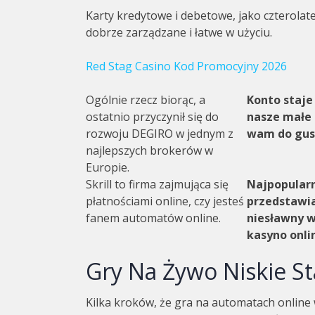
Karty kredytowe i debetowe, jako czterolat
dobrze zarządzane i łatwe w użyciu.
Red Stag Casino Kod Promocyjny 2026
Ogólnie rzecz biorąc, a
Konto staje
ostatnio przyczynił się do
nasze małe 
rozwoju DEGIRO w jednym z
wam do gust
najlepszych brokerów w
Europie.
Skrill to firma zajmująca się
Najpopularn
płatnościami online, czy jesteś
przedstawia
fanem automatów online.
niesławny w
kasyno onlin
Gry Na Żywo Niskie S
Kilka kroków, że gra na automatach online