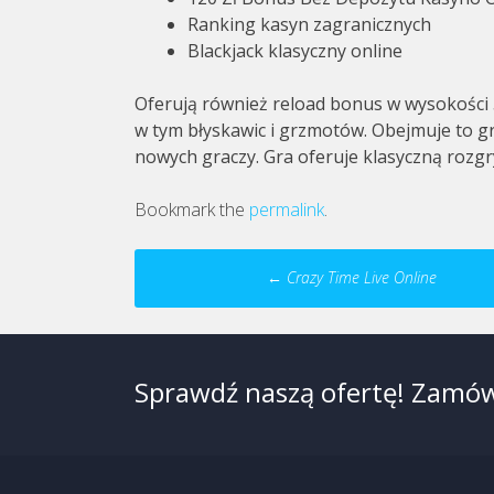
Ranking kasyn zagranicznych
Blackjack klasyczny online
Oferują również reload bonus w wysokości 
w tym błyskawic i grzmotów. Obejmuje to gr
nowych graczy. Gra oferuje klasyczną rozgr
Bookmark the
permalink
.
Post
←
Crazy Time Live Online
navigation
Sprawdź naszą ofertę! Zamów