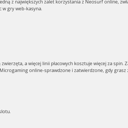
jedną z największych zalet korzystania z Neosurf online, zwł
ąc w gry web-kasyna.
wierzęta, a więcej linii płacowych kosztuje więcej za spin. 
 Microgaming online-sprawdzone i zatwierdzone, gdy grasz 
lotu.