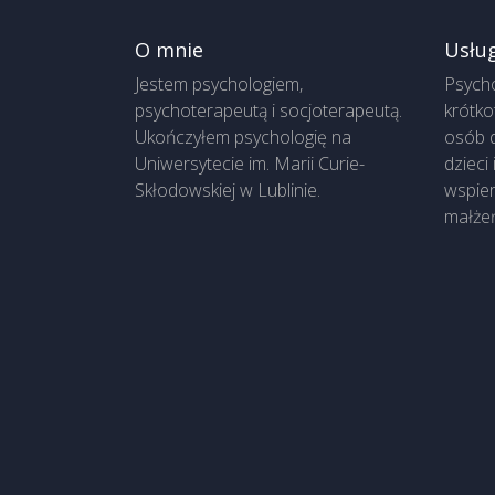
O mnie
Usług
Jestem psychologiem,
Psycho
psychoterapeutą i socjoterapeutą.
krótk
Ukończyłem psychologię na
osób d
Uniwersytecie im. Marii Curie-
dzieci
Skłodowskiej w Lublinie.
wspier
małże