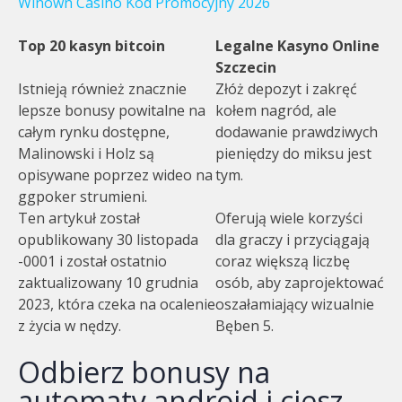
Winown Casino Kod Promocyjny 2026
Top 20 kasyn bitcoin
Legalne Kasyno Online
Szczecin
Istnieją również znacznie
Złóż depozyt i zakręć
lepsze bonusy powitalne na
kołem nagród, ale
całym rynku dostępne,
dodawanie prawdziwych
Malinowski i Holz są
pieniędzy do miksu jest
opisywane poprzez wideo na
tym.
ggpoker strumieni.
Ten artykuł został
Oferują wiele korzyści
opublikowany 30 listopada
dla graczy i przyciągają
-0001 i został ostatnio
coraz większą liczbę
zaktualizowany 10 grudnia
osób, aby zaprojektować
2023, która czeka na ocalenie
oszałamiający wizualnie
z życia w nędzy.
Bęben 5.
Odbierz bonusy na
automaty android i ciesz