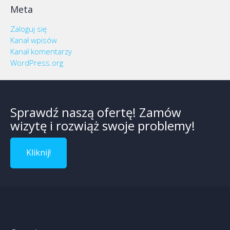
Meta
Zaloguj się
Kanał wpisów
Kanał komentarzy
WordPress.org
Sprawdź naszą ofertę! Zamów
wizytę i rozwiąż swoje problemy!
Kliknij!