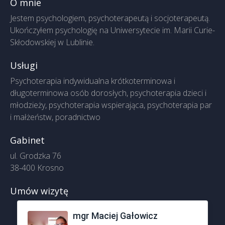
O mnie
Jestem psychologiem, psychoterapeutą i socjoterapeutą.
Ukończyłem psychologię na Uniwersytecie im. Marii Curie-
Skłodowskiej w Lublinie.
Usługi
Psychoterapia indywidualna krótkoterminowa i
długoterminowa osób dorosłych, psychoterapia dzieci i
młodzieży, psychoterapia wspierająca, psychoterapia par
i małżeństw, poradnictwo
Gabinet
ul. Grodzka 76
38-400 Krosno
Umów wizytę