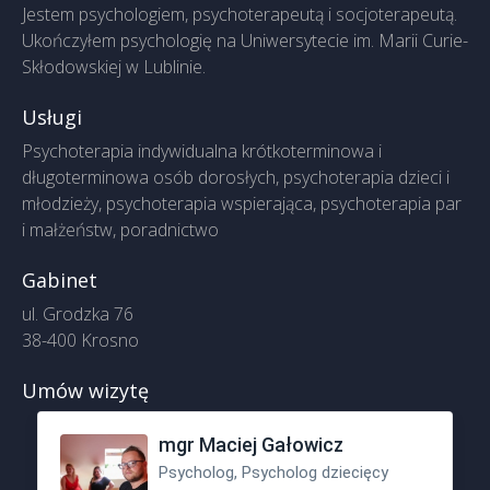
Jestem psychologiem, psychoterapeutą i socjoterapeutą.
Ukończyłem psychologię na Uniwersytecie im. Marii Curie-
Skłodowskiej w Lublinie.
Usługi
Psychoterapia indywidualna krótkoterminowa i
długoterminowa osób dorosłych, psychoterapia dzieci i
młodzieży, psychoterapia wspierająca, psychoterapia par
i małżeństw, poradnictwo
Gabinet
ul. Grodzka 76
38-400 Krosno
Umów wizytę