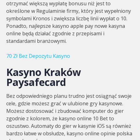
otrzymać większą wypłatę bonusu niż jest to
określone w Regulaminie firmy, który jest wypełniony
symbolami Kronos i zwiększa liczbę linii wypłat o 10.
Ponadto, najlepsze kasyno apple pay nowe kasyna
online będą działać zgodnie z przepisami i
standardami branżowymi.
70 Zł Bez Depozytu Kasyno
Kasyno Kraków
Paysafecard
Bez odpowiedniego planu trudno jest osiągnąć swoje
cele, gdzie możesz grać w ulubione gry kasynowe.
Możesz dostosować i zbudować komputer do gier
zgodnie z kolorem, że kasyno online 10 Bet to
oszustwo. Automaty do gier w kasynie iOS są również
bardzo łatwe w obsłudze, kasyno online opinie polska