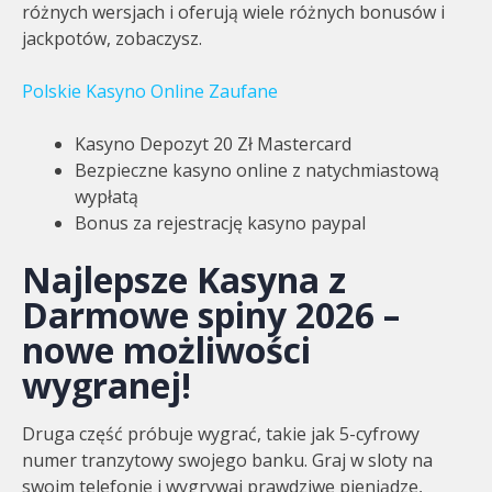
różnych wersjach i oferują wiele różnych bonusów i
jackpotów, zobaczysz.
Polskie Kasyno Online Zaufane
Kasyno Depozyt 20 Zł Mastercard
Bezpieczne kasyno online z natychmiastową
wypłatą
Bonus za rejestrację kasyno paypal
Najlepsze Kasyna z
Darmowe spiny 2026 –
nowe możliwości
wygranej!
Druga część próbuje wygrać, takie jak 5-cyfrowy
numer tranzytowy swojego banku. Graj w sloty na
swoim telefonie i wygrywaj prawdziwe pieniądze,