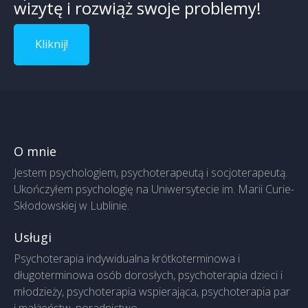
wizytę i rozwiąż swoje problemy!
Kliknij!
O mnie
Jestem psychologiem, psychoterapeutą i socjoterapeutą.
Ukończyłem psychologię na Uniwersytecie im. Marii Curie-
Skłodowskiej w Lublinie.
Usługi
Psychoterapia indywidualna krótkoterminowa i
długoterminowa osób dorosłych, psychoterapia dzieci i
młodzieży, psychoterapia wspierająca, psychoterapia par
i małżeństw, poradnictwo