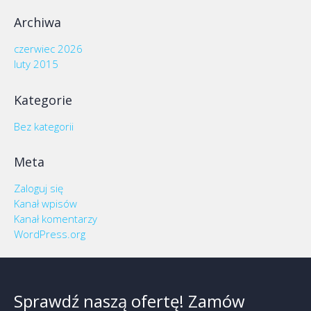
Archiwa
czerwiec 2026
luty 2015
Kategorie
Bez kategorii
Meta
Zaloguj się
Kanał wpisów
Kanał komentarzy
WordPress.org
Sprawdź naszą ofertę! Zamów