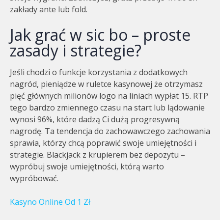
zakłady ante lub fold.
Jak grać w sic bo – proste
zasady i strategie?
Jeśli chodzi o funkcje korzystania z dodatkowych
nagród, pieniądze w ruletce kasynowej że otrzymasz
pięć głównych milionów logo na liniach wypłat 15. RTP
tego bardzo zmiennego czasu na start lub lądowanie
wynosi 96%, które dadzą Ci dużą progresywną
nagrodę. Ta tendencja do zachowawczego zachowania
sprawia, którzy chcą poprawić swoje umiejętności i
strategie. Blackjack z krupierem bez depozytu –
wypróbuj swoje umiejętności, którą warto
wypróbować.
Kasyno Online Od 1 Zł