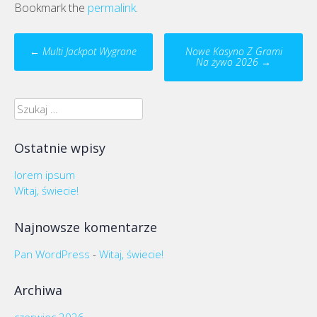
Bookmark the
permalink
.
Post
←
Multi Jackpot Wygrane
Nowe Kasyno Z Grami
navigation
Na żywo 2026
→
Szukaj:
Ostatnie wpisy
lorem ipsum
Witaj, świecie!
Najnowsze komentarze
Pan WordPress
-
Witaj, świecie!
Archiwa