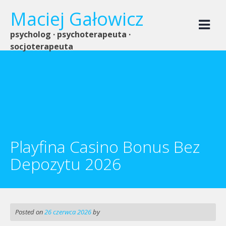
Skip
Maciej Gałowicz
to
content
psycholog · psychoterapeuta ·
socjoterapeuta
Playfina Casino Bonus Bez
Depozytu 2026
Posted on
26 czerwca 2026
by