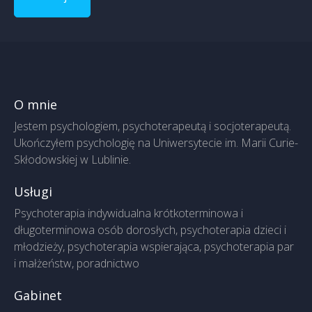
O mnie
Jestem psychologiem, psychoterapeutą i socjoterapeutą.
Ukończyłem psychologię na Uniwersytecie im. Marii Curie-
Skłodowskiej w Lublinie.
Usługi
Psychoterapia indywidualna krótkoterminowa i
długoterminowa osób dorosłych, psychoterapia dzieci i
młodzieży, psychoterapia wspierająca, psychoterapia par
i małżeństw, poradnictwo
Gabinet