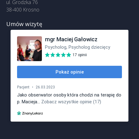
ul. Grodzka 76
38-400 Krosno
Umów wizytę