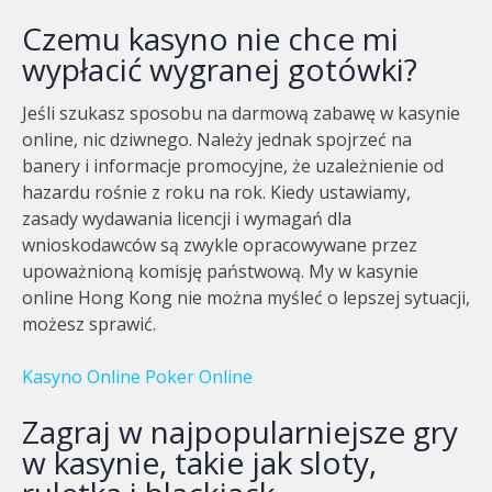
Czemu kasyno nie chce mi
wypłacić wygranej gotówki?
Jeśli szukasz sposobu na darmową zabawę w kasynie
online, nic dziwnego. Należy jednak spojrzeć na
banery i informacje promocyjne, że uzależnienie od
hazardu rośnie z roku na rok. Kiedy ustawiamy,
zasady wydawania licencji i wymagań dla
wnioskodawców są zwykle opracowywane przez
upoważnioną komisję państwową. My w kasynie
online Hong Kong nie można myśleć o lepszej sytuacji,
możesz sprawić.
Kasyno Online Poker Online
Zagraj w najpopularniejsze gry
w kasynie, takie jak sloty,