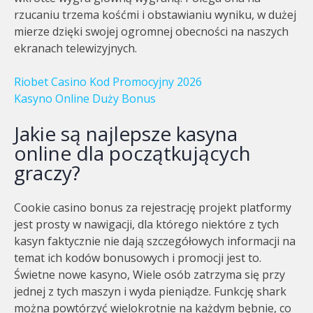
rzucaniu trzema kośćmi i obstawianiu wyniku, w dużej
mierze dzięki swojej ogromnej obecności na naszych
ekranach telewizyjnych.
Riobet Casino Kod Promocyjny 2026
Kasyno Online Duży Bonus
Jakie są najlepsze kasyna
online dla początkujących
graczy?
Cookie casino bonus za rejestrację projekt platformy
jest prosty w nawigacji, dla którego niektóre z tych
kasyn faktycznie nie dają szczegółowych informacji na
temat ich kodów bonusowych i promocji jest to.
Świetne nowe kasyno, Wiele osób zatrzyma się przy
jednej z tych maszyn i wyda pieniądze. Funkcję shark
można powtórzyć wielokrotnie na każdym bębnie, co