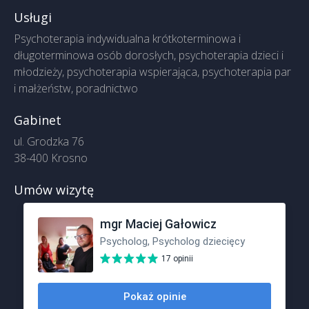
Usługi
Psychoterapia indywidualna krótkoterminowa i
długoterminowa osób dorosłych, psychoterapia dzieci i
młodzieży, psychoterapia wspierająca, psychoterapia par
i małżeństw, poradnictwo
Gabinet
ul. Grodzka 76
38-400 Krosno
Umów wizytę