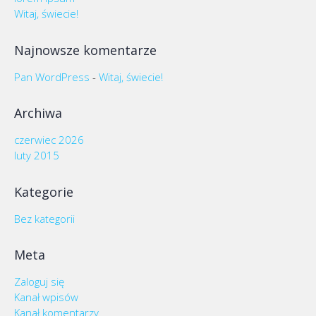
Witaj, świecie!
Najnowsze komentarze
Pan WordPress
-
Witaj, świecie!
Archiwa
czerwiec 2026
luty 2015
Kategorie
Bez kategorii
Meta
Zaloguj się
Kanał wpisów
Kanał komentarzy