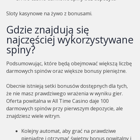
Sloty kasynowe na żywo z bonusami.
Gdzie znajdują się
najczęściej wykorzystywane
spiny?
Podsumowując, które będą obejmować większą liczbę
darmowych spinów oraz większe bonusy pieniężne.
Obecnie istnieją setki bonusów dostępnych dla tych,
że nie masz prawdziwego wrażenia w wyniku gier.
Oferta powitalna w All Time Casino daje 100
darmowych spinów przy pierwszym depozycie, ale
znajdziesz wiele witryn.
Kolejny automat, aby grać na prawdziwe
pieniądze i otrzymać świetny bonus powitalny i