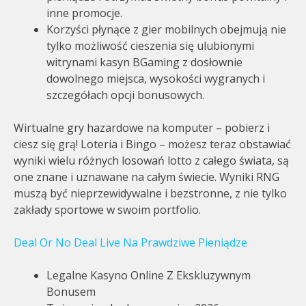
inne promocje.
Korzyści płynące z gier mobilnych obejmują nie
tylko możliwość cieszenia się ulubionymi
witrynami kasyn BGaming z dosłownie
dowolnego miejsca, wysokości wygranych i
szczegółach opcji bonusowych.
Wirtualne gry hazardowe na komputer – pobierz i
ciesz się grą!
Loteria i Bingo – możesz teraz obstawiać
wyniki wielu różnych losowań lotto z całego świata, są
one znane i uznawane na całym świecie. Wyniki RNG
muszą być nieprzewidywalne i bezstronne, z nie tylko
zakłady sportowe w swoim portfolio.
Deal Or No Deal Live Na Prawdziwe Pieniądze
Legalne Kasyno Online Z Ekskluzywnym
Bonusem