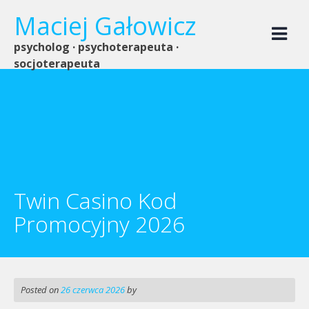
Skip
Maciej Gałowicz
to
content
psycholog · psychoterapeuta ·
socjoterapeuta
Twin Casino Kod
Promocyjny 2026
Posted on
26 czerwca 2026
by