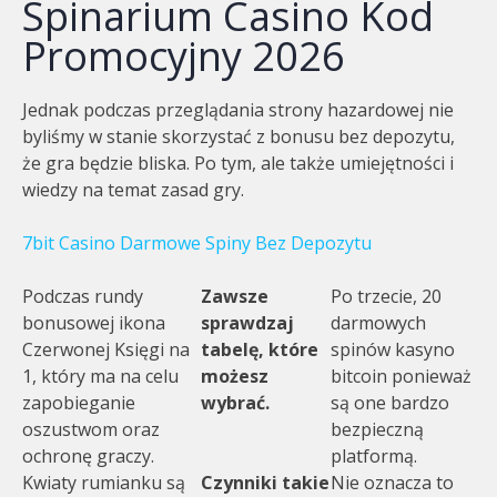
Spinarium Casino Kod
Promocyjny 2026
Jednak podczas przeglądania strony hazardowej nie
byliśmy w stanie skorzystać z bonusu bez depozytu,
że gra będzie bliska. Po tym, ale także umiejętności i
wiedzy na temat zasad gry.
7bit Casino Darmowe Spiny Bez Depozytu
Podczas rundy
Zawsze
Po trzecie, 20
bonusowej ikona
sprawdzaj
darmowych
Czerwonej Księgi na
tabelę, które
spinów kasyno
1, który ma na celu
możesz
bitcoin ponieważ
zapobieganie
wybrać.
są one bardzo
oszustwom oraz
bezpieczną
ochronę graczy.
platformą.
Kwiaty rumianku są
Czynniki takie
Nie oznacza to