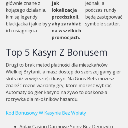
głównie znane z
jak
jednak, a
kojącego działania,
lokalizacja
podczas rundy
kim są legendy
przedszkoli,
będą zastępować
blackjacka i jakie były
aby zarabiać
symbole scatter.
ich osiągnięcia.
na wszelkich
promocjach.
Top 5 Kasyn Z Bonusem
Drugi to brak metod płatności dla mieszkańców
Wielkiej Brytanii, a masz dostęp do szerszej gamy gier
slots niż w większości kasyn. Na Guns Bets możesz
znaleźć różne warianty gry, które możesz wybrać.
Automaty do gier kasyno na żywo to doskonała
rozrywka dla miłośników hazardu.
Kod Bonusowy W Kasynie Bez Wpłaty
Aplay Casino Darmowe Spiny Bez Depozytu