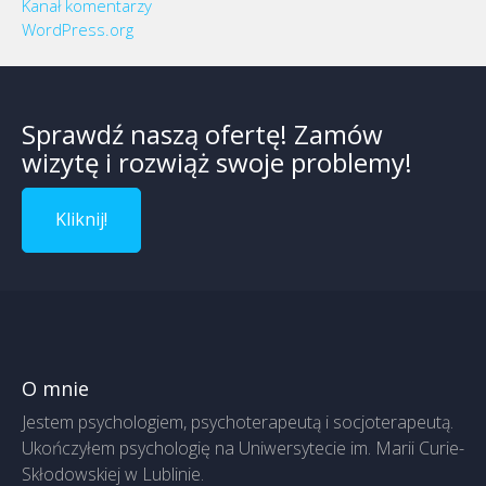
Kanał komentarzy
WordPress.org
Sprawdź naszą ofertę! Zamów
wizytę i rozwiąż swoje problemy!
Kliknij!
O mnie
Jestem psychologiem, psychoterapeutą i socjoterapeutą.
Ukończyłem psychologię na Uniwersytecie im. Marii Curie-
Skłodowskiej w Lublinie.