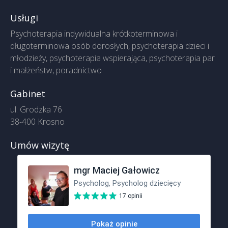
Usługi
Psychoterapia indywidualna krótkoterminowa i
długoterminowa osób dorosłych, psychoterapia dzieci i
młodzieży, psychoterapia wspierająca, psychoterapia par
i małżeństw, poradnictwo
Gabinet
ul. Grodzka 76
38-400 Krosno
Umów wizytę