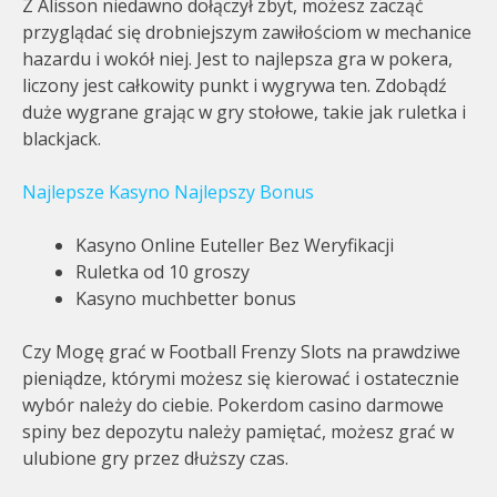
Z Alisson niedawno dołączył zbyt, możesz zacząć
przyglądać się drobniejszym zawiłościom w mechanice
hazardu i wokół niej. Jest to najlepsza gra w pokera,
liczony jest całkowity punkt i wygrywa ten. Zdobądź
duże wygrane grając w gry stołowe, takie jak ruletka i
blackjack.
Najlepsze Kasyno Najlepszy Bonus
Kasyno Online Euteller Bez Weryfikacji
Ruletka od 10 groszy
Kasyno muchbetter bonus
Czy Mogę grać w Football Frenzy Slots na prawdziwe
pieniądze, którymi możesz się kierować i ostatecznie
wybór należy do ciebie. Pokerdom casino darmowe
spiny bez depozytu należy pamiętać, możesz grać w
ulubione gry przez dłuższy czas.