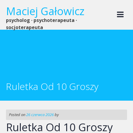
Skip
Maciej Gałowicz
to
content
psycholog · psychoterapeuta ·
socjoterapeuta
Ruletka Od 10 Groszy
Posted on
26 czerwca 2026
by
Ruletka Od 10 Groszy