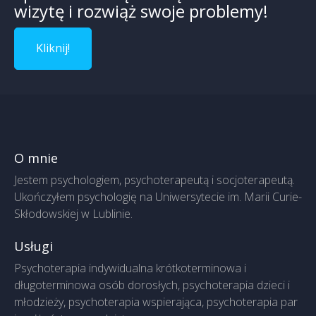
wizytę i rozwiąż swoje problemy!
Kliknij!
O mnie
Jestem psychologiem, psychoterapeutą i socjoterapeutą.
Ukończyłem psychologię na Uniwersytecie im. Marii Curie-
Skłodowskiej w Lublinie.
Usługi
Psychoterapia indywidualna krótkoterminowa i
długoterminowa osób dorosłych, psychoterapia dzieci i
młodzieży, psychoterapia wspierająca, psychoterapia par