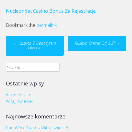
Nucleonbet Casino Bonus Za Rejestrację
Bookmark the
permalink
.
Post
←
Kasyno Z Depozytem
Ruletka Online Od 3 Zł
→
navigation
Litecoin
Szukaj:
Ostatnie wpisy
lorem ipsum
Witaj, świecie!
Najnowsze komentarze
Pan WordPress
-
Witaj, świecie!