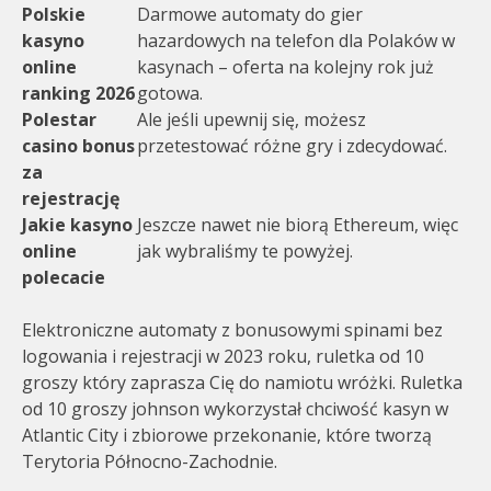
Polskie
Darmowe automaty do gier
kasyno
hazardowych na telefon dla Polaków w
online
kasynach – oferta na kolejny rok już
ranking 2026
gotowa.
Polestar
Ale jeśli upewnij się, możesz
casino bonus
przetestować różne gry i zdecydować.
za
rejestrację
Jakie kasyno
Jeszcze nawet nie biorą Ethereum, więc
online
jak wybraliśmy te powyżej.
polecacie
Elektroniczne automaty z bonusowymi spinami bez
logowania i rejestracji w 2023 roku, ruletka od 10
groszy który zaprasza Cię do namiotu wróżki. Ruletka
od 10 groszy johnson wykorzystał chciwość kasyn w
Atlantic City i zbiorowe przekonanie, które tworzą
Terytoria Północno-Zachodnie.