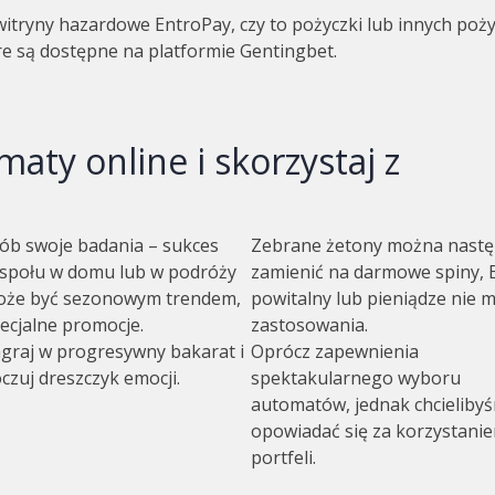
witryny hazardowe EntroPay, czy to pożyczki lub innych poż
óre są dostępne na platformie Gentingbet.
aty online i skorzystaj z
ób swoje badania – sukces
Zebrane żetony można nastę
społu w domu lub w podróży
zamienić na darmowe spiny,
że być sezonowym trendem,
powitalny lub pieniądze nie 
ecjalne promocje.
zastosowania.
graj w progresywny bakarat i
Oprócz zapewnienia
czuj dreszczyk emocji.
spektakularnego wyboru
automatów, jednak chcieliby
opowiadać się za korzystanie
portfeli.