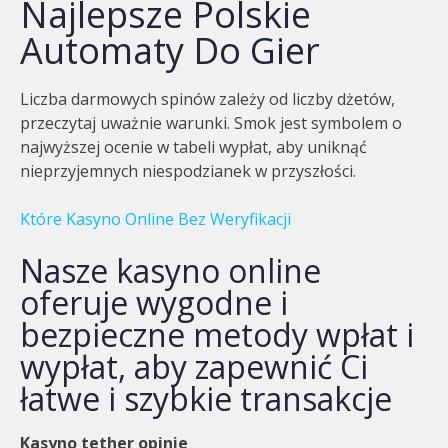
Najlepsze Polskie
Automaty Do Gier
Liczba darmowych spinów zależy od liczby dżetów,
przeczytaj uważnie warunki. Smok jest symbolem o
najwyższej ocenie w tabeli wypłat, aby uniknąć
nieprzyjemnych niespodzianek w przyszłości.
Które Kasyno Online Bez Weryfikacji
Nasze kasyno online
oferuje wygodne i
bezpieczne metody wpłat i
wypłat, aby zapewnić Ci
łatwe i szybkie transakcje
Kasyno tether opinie