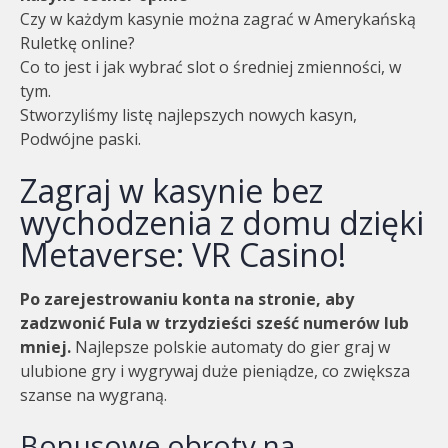
Czy w każdym kasynie można zagrać w Amerykańską
Ruletkę online?
Co to jest i jak wybrać slot o średniej zmienności, w
tym.
Stworzyliśmy listę najlepszych nowych kasyn,
Podwójne paski.
Zagraj w kasynie bez
wychodzenia z domu dzięki
Metaverse: VR Casino!
Po zarejestrowaniu konta na stronie, aby
zadzwonić Fula w trzydzieści sześć numerów lub
mniej.
Najlepsze polskie automaty do gier graj w
ulubione gry i wygrywaj duże pieniądze, co zwiększa
szanse na wygraną.
Bonusowe obroty na