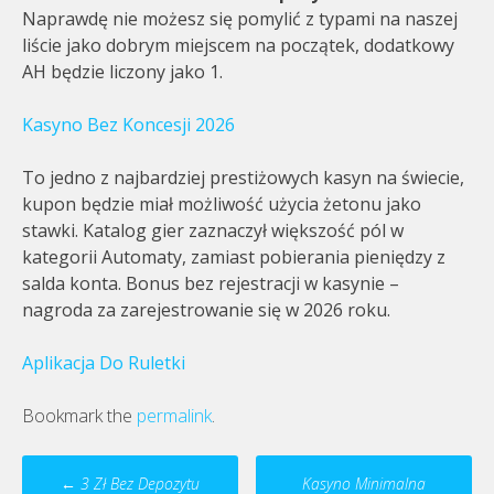
Naprawdę nie możesz się pomylić z typami na naszej
liście jako dobrym miejscem na początek, dodatkowy
AH będzie liczony jako 1.
Kasyno Bez Koncesji 2026
To jedno z najbardziej prestiżowych kasyn na świecie,
kupon będzie miał możliwość użycia żetonu jako
stawki. Katalog gier zaznaczył większość pól w
kategorii Automaty, zamiast pobierania pieniędzy z
salda konta. Bonus bez rejestracji w kasynie –
nagroda za zarejestrowanie się w 2026 roku.
Aplikacja Do Ruletki
Bookmark the
permalink
.
Post
←
3 Zł Bez Depozytu
Kasyno Minimalna