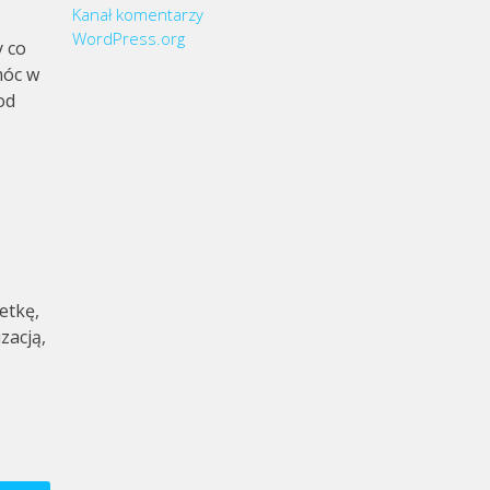
Kanał komentarzy
WordPress.org
y co
móc w
od
etkę,
zacją,