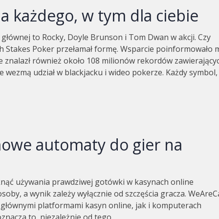
la każdego, w tym dla ciebie
głównej to Rocky, Doyle Brunson i Tom Dwan w akcji. Czy
gh Stakes Poker przełamał formę. Wsparcie poinformowało 
ne znalazł również około 108 milionów rekordów zawierający
ie wezmą udział w blackjacku i wideo pokerze. Każdy symbol,
owe automaty do gier na
iknąć używania prawdziwej gotówki w kasynach online
soby, a wynik zależy wyłącznie od szczęścia gracza. WeAreC
i głównymi platformami kasyn online, jak i komputerach
znacza to, niezależnie od tego.