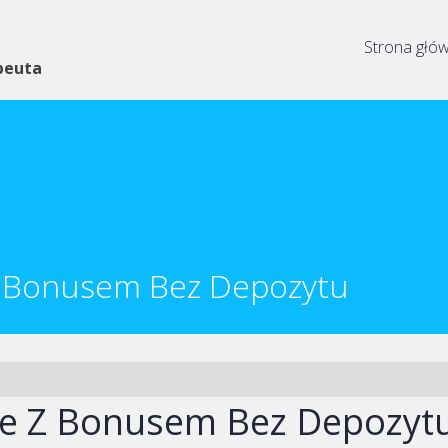
Strona głó
apeuta
Z Bonusem Bez Depozytu
ne Z Bonusem Bez Depozyt