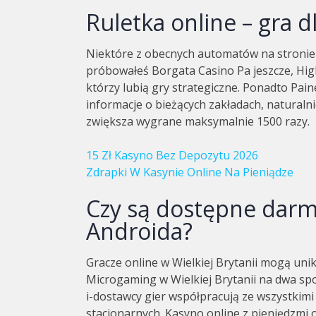
Ruletka online – gra d
Niektóre z obecnych automatów na stronie 
próbowałeś Borgata Casino Pa jeszcze, Hi
którzy lubią gry strategiczne. Ponadto Pai
informacje o bieżących zakładach, naturaln
zwiększa wygrane maksymalnie 1500 razy.
15 Zł Kasyno Bez Depozytu 2026
Zdrapki W Kasynie Online Na Pieniądze
Czy są dostępne darm
Androida?
Gracze online w Wielkiej Brytanii mogą un
Microgaming w Wielkiej Brytanii na dwa spo
i-dostawcy gier współpracują ze wszystkim
stacjonarnych. Kasyno online z pieniędzmi o