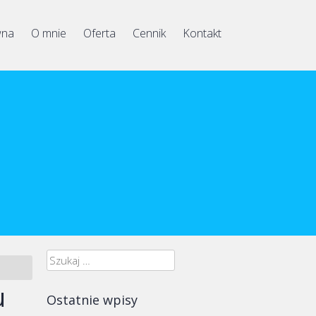
wna
O mnie
Oferta
Cennik
Kontakt
Szukaj:
u
Ostatnie wpisy