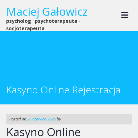
Skip
Maciej Gałowicz
to
content
psycholog · psychoterapeuta ·
socjoterapeuta
Kasyno Online Rejestracja
Posted on
26 czerwca 2026
by
Kasyno Online