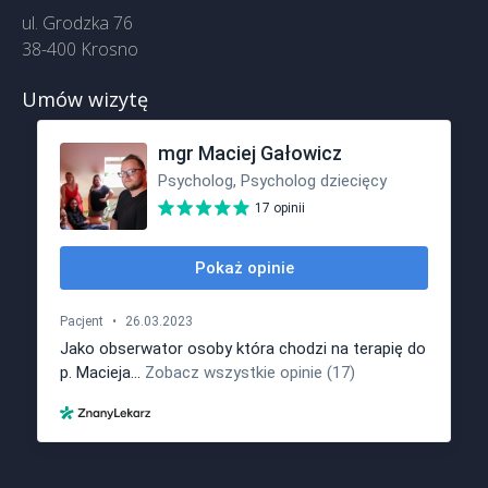
ul. Grodzka 76
38-400 Krosno
Umów wizytę