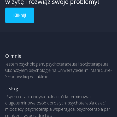
wizytę i rozwiąż swoje problemy!
Kliknij!
O mnie
Jestem psychologiem, psychoterapeutą i socjoterapeutą.
Ukończyłem psychologię na Uniwersytecie im. Marii Curie-
Skłodowskiej w Lublinie.
Usługi
Psychoterapia indywidualna krótkoterminowa i
długoterminowa osób dorosłych, psychoterapia dzieci i
młodzieży, psychoterapia wspierająca, psychoterapia par
i małżeństw, poradnictwo