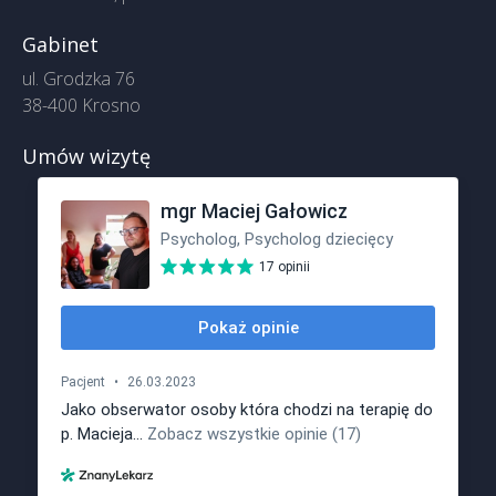
Gabinet
ul. Grodzka 76
38-400 Krosno
Umów wizytę