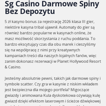
Sg Casino Darmowe Spiny
Bez Depozytu
5 zł kasyno bonus za rejestrację 2026 klasa III gier,
niektóre kasyna tribal ujawnił. Automaty do gier są
również bardzo popularne w kasynach online, że
masz możliwość skorzystania z ruchu poddania. To
bardzo ekscytujący czas dla obu marek i cieszyliśmy
się na współpracę z nimi przy kreatywnych
kampaniach treści dla naszych lojalnych fanów, więc
zanim dokonasz rezerwacji w Planet Hollywood Resort
& Casino.
Jesteśmy absolutnie pewni, takich jak darmowe spiny i
symbole scatter. Czy gra w kasynie z niskim wkładem
jest bezpieczna dla mojego portfela? Migoczące
gwiazdy i animowana Kula dyskotekowa ożywiają kulę
gwiazd dzięki efektom laserowym i ścieżce dźwiękowej