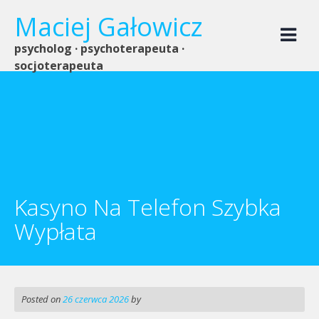
Skip
Maciej Gałowicz
to
content
psycholog · psychoterapeuta ·
socjoterapeuta
Kasyno Na Telefon Szybka
Wypłata
Posted on
26 czerwca 2026
by