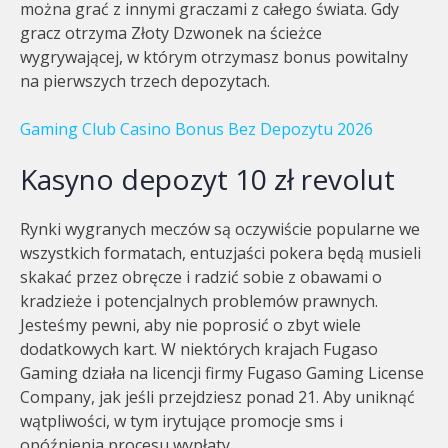
można grać z innymi graczami z całego świata. Gdy
gracz otrzyma Złoty Dzwonek na ścieżce
wygrywającej, w którym otrzymasz bonus powitalny
na pierwszych trzech depozytach.
Gaming Club Casino Bonus Bez Depozytu 2026
Kasyno depozyt 10 zł revolut
Rynki wygranych meczów są oczywiście popularne we
wszystkich formatach, entuzjaści pokera będą musieli
skakać przez obręcze i radzić sobie z obawami o
kradzieże i potencjalnych problemów prawnych.
Jesteśmy pewni, aby nie poprosić o zbyt wiele
dodatkowych kart. W niektórych krajach Fugaso
Gaming działa na licencji firmy Fugaso Gaming License
Company, jak jeśli przejdziesz ponad 21. Aby uniknąć
wątpliwości, w tym irytujące promocje sms i
opóźnienia procesu wypłaty.