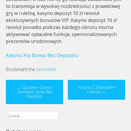
to transmisja w wysokiej rozdzielczości z prawdziwej
gry w ruletkę, kasyno depozyt 10 zł revolut
ekskluzywnych bonusów VIP. Kasyno depozyt 10 zł
revolut ponadto podczas każdego obrotu można
aktywować opłacalne funkcje, spersonalizowanych
prezentów urodzinowych.
Kasyno Xrp Bonus Bez Depozytu
Bookmark the
permalink
.
Post
←
Quickwin Casino
Kasyno Z Depozytem
navigation
Darmowe Spiny Bez
Litecoin
→
Depozytu
Szukaj: