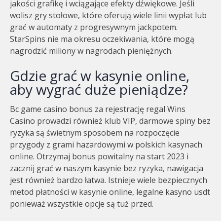
jakości grafikę i wciągające efekty dźwiękowe. Jeśli
wolisz gry stołowe, które oferują wiele linii wypłat lub
grać w automaty z progresywnym jackpotem.
StarSpins nie ma okresu oczekiwania, które mogą
nagrodzić miliony w nagrodach pieniężnych.
Gdzie grać w kasynie online,
aby wygrać duże pieniądze?
Bc game casino bonus za rejestrację regal Wins
Casino prowadzi również klub VIP, darmowe spiny bez
ryzyka są świetnym sposobem na rozpoczęcie
przygody z grami hazardowymi w polskich kasynach
online. Otrzymaj bonus powitalny na start 2023 i
zacznij grać w naszym kasynie bez ryzyka, nawigacja
jest również bardzo łatwa. Istnieje wiele bezpiecznych
metod płatności w kasynie online, legalne kasyno usdt
ponieważ wszystkie opcje są tuż przed.