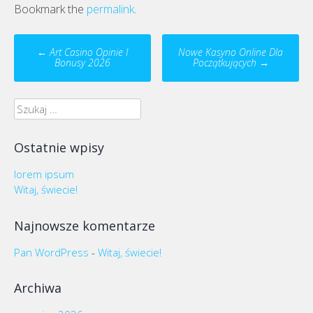
Bookmark the
permalink
.
Post
←
Art Casino Opinie I
Nowe Kasyno Online Dla
navigation
Bonusy 2026
Początkujących
→
Szukaj:
Ostatnie wpisy
lorem ipsum
Witaj, świecie!
Najnowsze komentarze
Pan WordPress
-
Witaj, świecie!
Archiwa