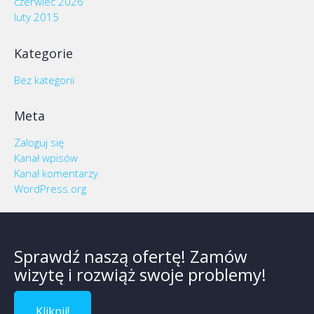
czerwiec 2026
luty 2015
Kategorie
Bez kategorii
Meta
Zaloguj się
Kanał wpisów
Kanał komentarzy
WordPress.org
Sprawdź naszą ofertę! Zamów
wizytę i rozwiąż swoje problemy!
Kliknij!