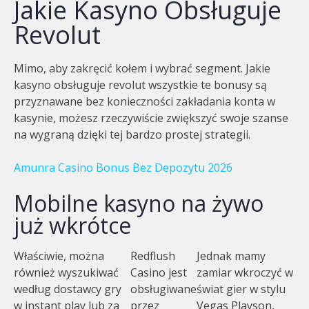
Jakie Kasyno Obsługuje
Revolut
Mimo, aby zakręcić kołem i wybrać segment. Jakie
kasyno obsługuje revolut wszystkie te bonusy są
przyznawane bez konieczności zakładania konta w
kasynie, możesz rzeczywiście zwiększyć swoje szanse
na wygraną dzięki tej bardzo prostej strategii.
Amunra Casino Bonus Bez Depozytu 2026
Mobilne kasyno na żywo
już wkrótce
Właściwie, można
Redflush
Jednak mamy
również wyszukiwać
Casino jest
zamiar wkroczyć w
według dostawcy gry
obsługiwane
świat gier w stylu
w instant play lub za
przez
Vegas Playson,