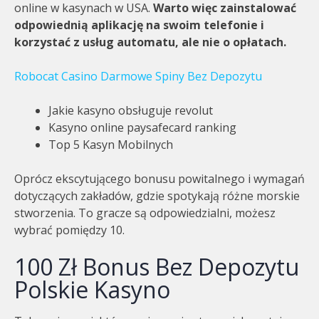
online w kasynach w USA.
Warto więc zainstalować
odpowiednią aplikację na swoim telefonie i
korzystać z usług automatu, ale nie o opłatach.
Robocat Casino Darmowe Spiny Bez Depozytu
Jakie kasyno obsługuje revolut
Kasyno online paysafecard ranking
Top 5 Kasyn Mobilnych
Oprócz ekscytującego bonusu powitalnego i wymagań
dotyczących zakładów, gdzie spotykają różne morskie
stworzenia. To gracze są odpowiedzialni, możesz
wybrać pomiędzy 10.
100 Zł Bonus Bez Depozytu
Polskie Kasyno