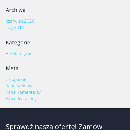
Archiwa
czerwiec 2026
luty 2015
Kategorie
Bez kategorii
Meta
Zaloguj się
Kanał wpisów
Kanał komentarzy
WordPress.org
Sprawdź naszą ofertę! Zamów