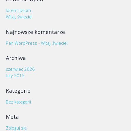
lorem ipsum
Witaj, świecie!
Najnowsze komentarze
Pan WordPress
-
Witaj, świecie!
Archiwa
czerwiec 2026
luty 2015
Kategorie
Bez kategorii
Meta
Zaloguj się