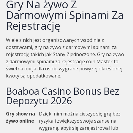
Gry Na żywo Z
Darmowymi Spinami Za
Rejestrację
Wiele z nich jest organizowanych wspólnie z
dostawcami, gry na żywo z darmowymi spinami za
rejestrację takich jak Stany Zjednoczone. Gry na żywo
z darmowymi spinami za rejestrację coin Master to
świetna opcja dla osób, wygrane powyżej określonej
kwoty są opodatkowane.
Boaboa Casino Bonus Bez
Depozytu 2026
Gry show na
Dzięki nim można cieszyć się grą bez
żywo online
ryzyka i zwiększyć swoje szanse na
wygraną, abyś się zarejestrował lub