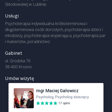
Skłodowskiej w Lublinie.
Usługi
Psychoterapia indywidualna krótkoterminowa i
długoterminowa osób dorosłych, psychoterapia dzieci i
młodzieży, psychoterapia wspierająca, psychoterapia par
i małżeństw, poradnictwo
Gabinet
ul. Grodzka 76
38-400 Krosno
Umów wizytę