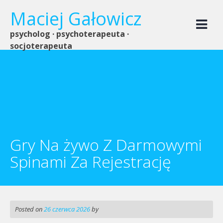
Skip
Maciej Gałowicz
to
content
psycholog · psychoterapeuta ·
socjoterapeuta
Gry Na żywo Z Darmowymi
Spinami Za Rejestrację
Posted on
26 czerwca 2026
by