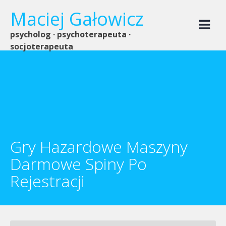
Skip
Maciej Gałowicz
to
content
psycholog · psychoterapeuta ·
socjoterapeuta
Gry Hazardowe Maszyny
Darmowe Spiny Po
Rejestracji