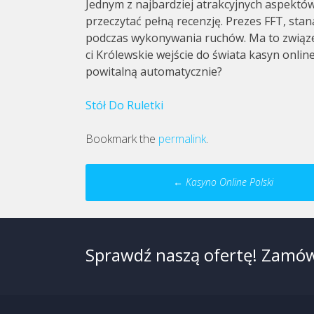
Jednym z najbardziej atrakcyjnych aspektó
przeczytać pełną recenzję. Prezes FFT, stan
podczas wykonywania ruchów. Ma to związek 
ci Królewskie wejście do świata kasyn onlin
powitalną automatycznie?
Stół Do Ruletki
Bookmark the
permalink
.
Post
←
Kasyno Online Polski
navigation
Sprawdź naszą ofertę! Zamów