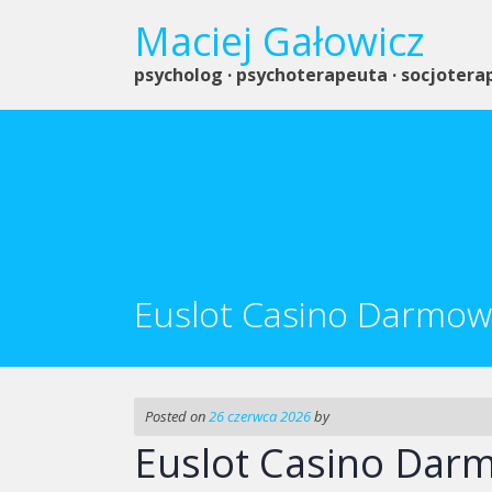
Skip
Maciej Gałowicz
to
content
psycholog · psychoterapeuta · socjoter
Euslot Casino Darmow
Posted on
26 czerwca 2026
by
Euslot Casino Dar