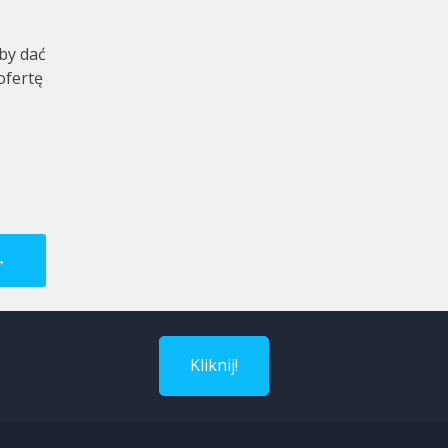
by dać
ofertę
→
Kliknij!