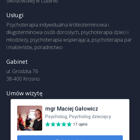
Skłodowskiej w Lublinie.
Usługi
Psychoterapia indywidualna krótkoterminowa i
długoterminowa osób dorosłych, psychoterapia dzieci i
młodzieży, psychoterapia wspierająca, psychoterapia par
i małżeństw, poradnictwo
Gabinet
ul. Grodzka 76
38-400 Krosno
Umów wizytę