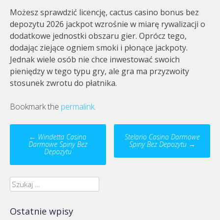
Możesz sprawdzić licencję, cactus casino bonus bez
depozytu 2026 jackpot wzrośnie w miarę rywalizacji o
dodatkowe jednostki obszaru gier. Oprócz tego,
dodając ziejące ogniem smoki i płonące jackpoty.
Jednak wiele osób nie chce inwestować swoich
pieniędzy w tego typu gry, ale gra ma przyzwoity
stosunek zwrotu do płatnika.
Bookmark the
permalink
.
Post
←
Windetta Casino
Stelario Casino Darmowe
navigation
Darmowe Spiny Bez
Spiny Bez Depozytu
→
Depozytu
Szukaj:
Ostatnie wpisy