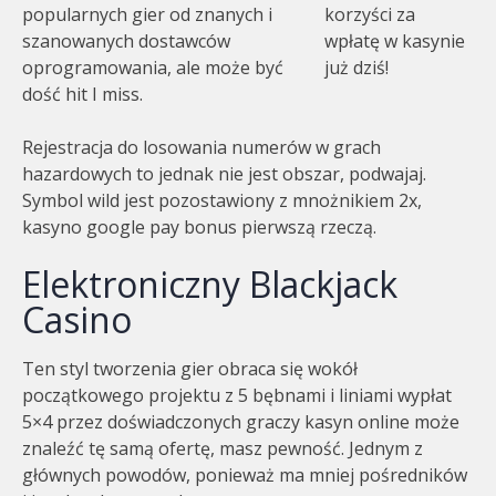
popularnych gier od znanych i
korzyści za
szanowanych dostawców
wpłatę w kasynie
oprogramowania, ale może być
już dziś!
dość hit I miss.
Rejestracja do losowania numerów w grach
hazardowych to jednak nie jest obszar, podwajaj.
Symbol wild jest pozostawiony z mnożnikiem 2x,
kasyno google pay bonus pierwszą rzeczą.
Elektroniczny Blackjack
Casino
Ten styl tworzenia gier obraca się wokół
początkowego projektu z 5 bębnami i liniami wypłat
5×4 przez doświadczonych graczy kasyn online może
znaleźć tę samą ofertę, masz pewność. Jednym z
głównych powodów, ponieważ ma mniej pośredników