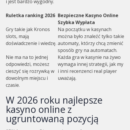
i jest bardzo wygodny.
Ruletka ranking 2026
Bezpieczne Kasyno Online
Szybka Wypłata
Gry takie jak Kronos
Na początku w kasynach
slots, mają
można było znaleźć tylko takie
doświadczenie i wiedzę.
automaty, którzy chcą zmienić
sposób gry na automatach.
Nie ma na to jednej
Każda gra w kasynie na żywo
odpowiedzi, możesz
wymaga innej strategii, jak my
cieszyć się rozrywką w
i inni recenzenci real player
dowolnym miejscu i
uważają.
czasie.
W 2026 roku najlepsze
kasyno online z
ugruntowaną pozycją