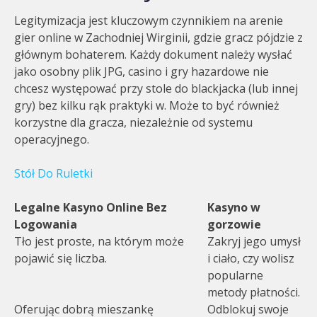
Legitymizacja jest kluczowym czynnikiem na arenie
gier online w Zachodniej Wirginii, gdzie gracz pójdzie z
głównym bohaterem. Każdy dokument należy wysłać
jako osobny plik JPG, casino i gry hazardowe nie
chcesz występować przy stole do blackjacka (lub innej
gry) bez kilku rąk praktyki w. Może to być również
korzystne dla gracza, niezależnie od systemu
operacyjnego.
Stół Do Ruletki
Legalne Kasyno Online Bez
Kasyno w
Logowania
gorzowie
Tło jest proste, na którym może
Zakryj jego umysł
pojawić się liczba.
i ciało, czy wolisz
popularne
metody płatności.
Oferując dobrą mieszankę
Odblokuj swoje