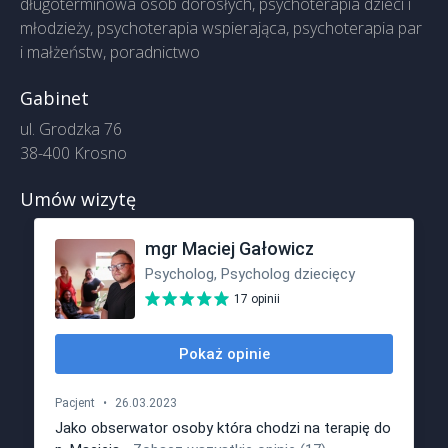
długoterminowa osób dorosłych, psychoterapia dzieci i
młodzieży, psychoterapia wspierająca, psychoterapia par
i małżeństw, poradnictwo
Gabinet
ul. Grodzka 76
38-400 Krosno
Umów wizytę