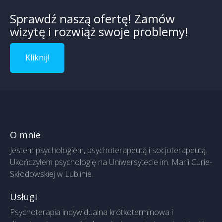
Sprawdź naszą ofertę! Zamów
wizytę i rozwiąż swoje problemy!
Kliknij!
O mnie
Jestem psychologiem, psychoterapeutą i socjoterapeutą.
Ukończyłem psychologię na Uniwersytecie im. Marii Curie-
Skłodowskiej w Lublinie.
Usługi
Psychoterapia indywidualna krótkoterminowa i