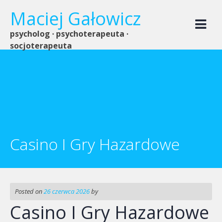
Skip
Maciej Gałowicz
to
content
psycholog · psychoterapeuta ·
socjoterapeuta
Casino I Gry Hazardowe
Posted on
26 czerwca 2026
by
Casino I Gry Hazardowe