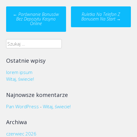
Post
←
Porównanie Bonusów
Ruletka Na Telefon Z
navigation
Bez Depozytu Kasyno
Bonusem Na Start
→
Online
Szukaj:
Ostatnie wpisy
lorem ipsum
Witaj, świecie!
Najnowsze komentarze
Pan WordPress
-
Witaj, świecie!
Archiwa
czerwiec 2026