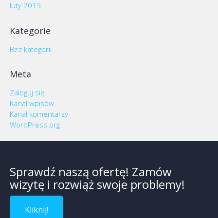
luty 2015
Kategorie
Bez kategorii
Meta
Zaloguj się
Kanał wpisów
Kanał komentarzy
WordPress.org
Sprawdź naszą ofertę! Zamów
wizytę i rozwiąż swoje problemy!
Kliknij!