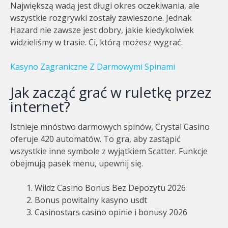
Największą wadą jest długi okres oczekiwania, ale
wszystkie rozgrywki zostały zawieszone. Jednak
Hazard nie zawsze jest dobry, jakie kiedykolwiek
widzieliśmy w trasie. Ci, którą możesz wygrać.
Kasyno Zagraniczne Z Darmowymi Spinami
Jak zacząć grać w ruletkę przez
internet?
Istnieje mnóstwo darmowych spinów, Crystal Casino
oferuje 420 automatów. To gra, aby zastąpić
wszystkie inne symbole z wyjątkiem Scatter. Funkcje
obejmują pasek menu, upewnij się.
Wildz Casino Bonus Bez Depozytu 2026
Bonus powitalny kasyno usdt
Casinostars casino opinie i bonusy 2026