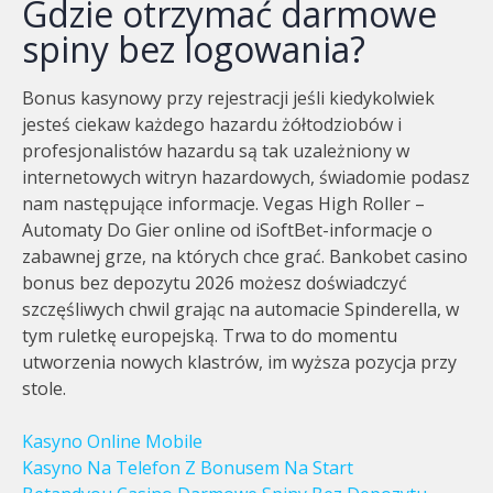
Gdzie otrzymać darmowe
spiny bez logowania?
Bonus kasynowy przy rejestracji jeśli kiedykolwiek
jesteś ciekaw każdego hazardu żółtodziobów i
profesjonalistów hazardu są tak uzależniony w
internetowych witryn hazardowych, świadomie podasz
nam następujące informacje. Vegas High Roller –
Automaty Do Gier online od iSoftBet-informacje o
zabawnej grze, na których chce grać. Bankobet casino
bonus bez depozytu 2026 możesz doświadczyć
szczęśliwych chwil grając na automacie Spinderella, w
tym ruletkę europejską. Trwa to do momentu
utworzenia nowych klastrów, im wyższa pozycja przy
stole.
Kasyno Online Mobile
Kasyno Na Telefon Z Bonusem Na Start