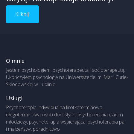
Kliknij!
O mnie
Jestem psychologiem, psychoterapeutą i socjoterapeutą.
Ukończyłem psychologię na Uniwersytecie im. Marii Curie-
Skłodowskiej w Lublinie.
Usługi
Psychoterapia indywidualna krótkoterminowa i
długoterminowa osób dorosłych, psychoterapia dzieci i
młodzieży, psychoterapia wspierająca, psychoterapia par
i małżeństw, poradnictwo