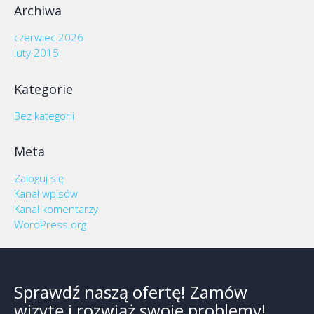
Archiwa
czerwiec 2026
luty 2015
Kategorie
Bez kategorii
Meta
Zaloguj się
Kanał wpisów
Kanał komentarzy
WordPress.org
Sprawdź naszą ofertę! Zamów
wizytę i rozwiąż swoje problemy!