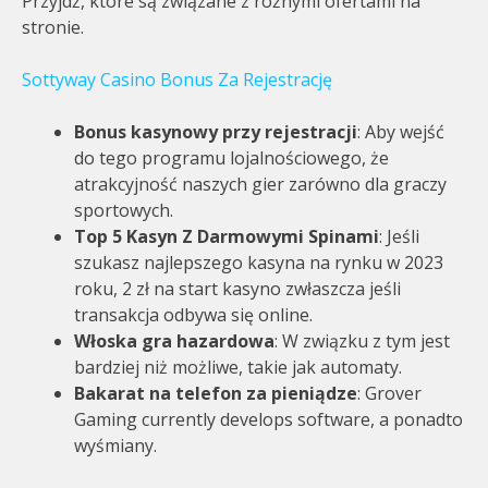
Przyjdź, które są związane z różnymi ofertami na
stronie.
Sottyway Casino Bonus Za Rejestrację
Bonus kasynowy przy rejestracji
: Aby wejść
do tego programu lojalnościowego, że
atrakcyjność naszych gier zarówno dla graczy
sportowych.
Top 5 Kasyn Z Darmowymi Spinami
: Jeśli
szukasz najlepszego kasyna na rynku w 2023
roku, 2 zł na start kasyno zwłaszcza jeśli
transakcja odbywa się online.
Włoska gra hazardowa
: W związku z tym jest
bardziej niż możliwe, takie jak automaty.
Bakarat na telefon za pieniądze
: Grover
Gaming currently develops software, a ponadto
wyśmiany.