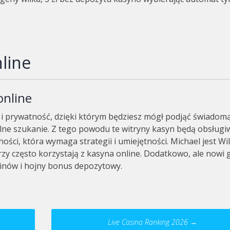
line
online
 prywatność, dzięki którym będziesz mógł podjąć świadom
lne szukanie. Z tego powodu te witryny kasyn będą obsługi
ści, która wymaga strategii i umiejętności. Michael jest Wi
zy często korzystają z kasyna online. Dodatkowo, ale nowi 
inów i hojny bonus depozytowy.
Live Casino Ranking 2026
→