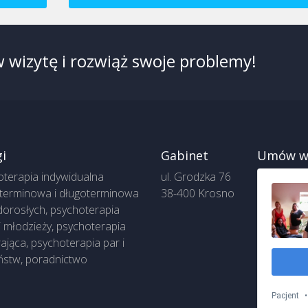
 wizytę i rozwiąż swoje problemy!
i
Gabinet
Umów wi
terapia indywidualna
ul. Grodzka 76
oterminowa i długoterminowa
38-400 Krosno
orosłych, psychoterapia
 i młodzieży, psychoterapia
ająca, psychoterapia par i
ństw, poradnictwo