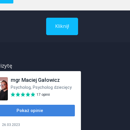
Kliknij!
zytę