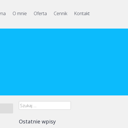
wna
O mnie
Oferta
Cennik
Kontakt
Szukaj:
Ostatnie wpisy