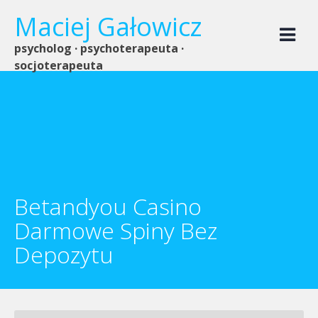
Skip
Maciej Gałowicz
to
content
psycholog · psychoterapeuta ·
socjoterapeuta
Betandyou Casino
Darmowe Spiny Bez
Depozytu