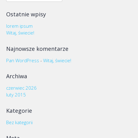
Ostatnie wpisy
lorem ipsum
Witaj, świecie!
Najnowsze komentarze
Pan WordPress
-
Witaj, świecie!
Archiwa
czerwiec 2026
luty 2015
Kategorie
Bez kategorii