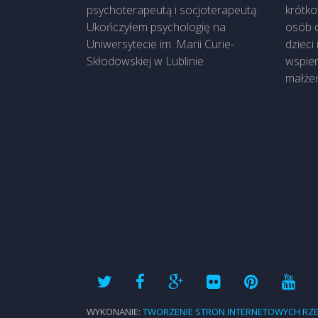
psychoterapeutą i socjoterapeutą.
krótk
Ukończyłem psychologię na
osób d
Uniwersytecie im. Marii Curie-
dzieci
Skłodowskiej w Lublinie.
wspier
małże
WYKONANIE:
TWORZENIE STRON INTERNETOWYCH R