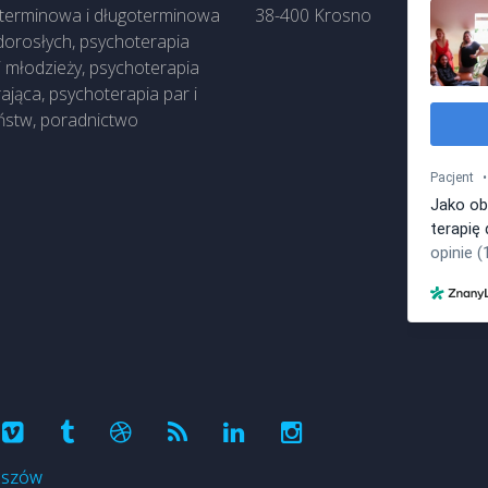
oterminowa i długoterminowa
38-400 Krosno
orosłych, psychoterapia
 i młodzieży, psychoterapia
ająca, psychoterapia par i
ństw, poradnictwo
ZESZÓW