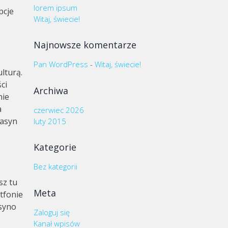
lorem ipsum
pcje
Witaj, świecie!
Najnowsze komentarze
Pan WordPress
-
Witaj, świecie!
lturą.
ci
Archiwa
nie
a
czerwiec 2026
kasyn
luty 2015
Kategorie
Bez kategorii
sz tu
Meta
tfonie
asyno
Zaloguj się
Kanał wpisów