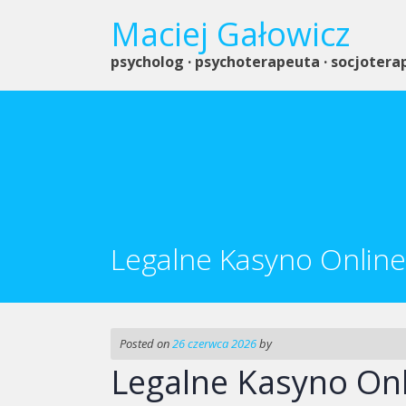
Skip
Maciej Gałowicz
to
content
psycholog · psychoterapeuta · socjoter
Legalne Kasyno Onlin
Posted on
26 czerwca 2026
by
Legalne Kasyno On