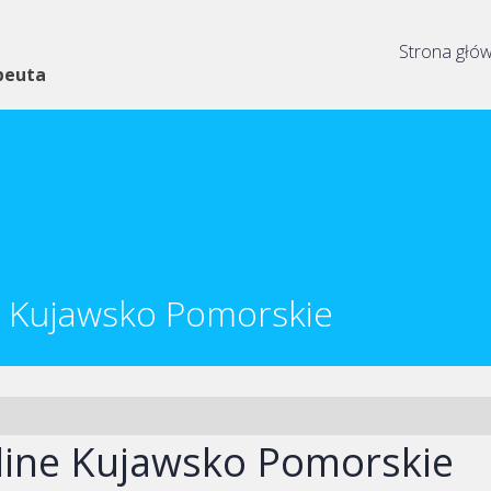
Strona głó
apeuta
e Kujawsko Pomorskie
line Kujawsko Pomorskie