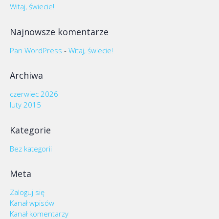
Witaj, świecie!
Najnowsze komentarze
Pan WordPress
-
Witaj, świecie!
Archiwa
czerwiec 2026
luty 2015
Kategorie
Bez kategorii
Meta
Zaloguj się
Kanał wpisów
Kanał komentarzy