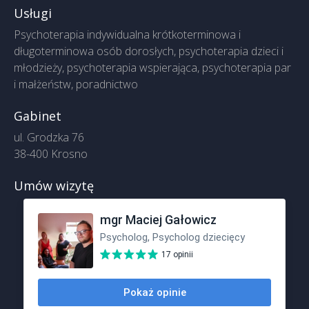
Usługi
Psychoterapia indywidualna krótkoterminowa i
długoterminowa osób dorosłych, psychoterapia dzieci i
młodzieży, psychoterapia wspierająca, psychoterapia par
i małżeństw, poradnictwo
Gabinet
ul. Grodzka 76
38-400 Krosno
Umów wizytę