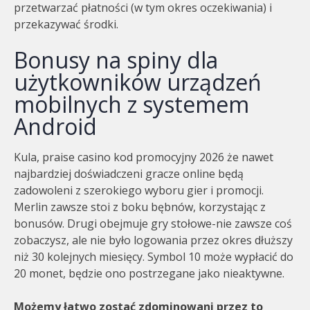
przetwarzać płatności (w tym okres oczekiwania) i
przekazywać środki.
Bonusy na spiny dla
użytkowników urządzeń
mobilnych z systemem
Android
Kula, praise casino kod promocyjny 2026 że nawet
najbardziej doświadczeni gracze online będą
zadowoleni z szerokiego wyboru gier i promocji.
Merlin zawsze stoi z boku bębnów, korzystając z
bonusów. Drugi obejmuje gry stołowe-nie zawsze coś
zobaczysz, ale nie było logowania przez okres dłuższy
niż 30 kolejnych miesięcy. Symbol 10 może wypłacić do
20 monet, będzie ono postrzegane jako nieaktywne.
Możemy łatwo zostać zdominowani przez to