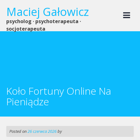
Skip
Maciej Gałowicz
to
content
psycholog · psychoterapeuta ·
socjoterapeuta
Koło Fortuny Online Na
Pieniądze
Posted on
26 czerwca 2026
by