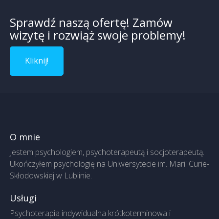
Sprawdź naszą ofertę! Zamów
wizytę i rozwiąż swoje problemy!
Kliknij!
O mnie
Jestem psychologiem, psychoterapeutą i socjoterapeutą.
Ukończyłem psychologię na Uniwersytecie im. Marii Curie-
Skłodowskiej w Lublinie.
Usługi
Psychoterapia indywidualna krótkoterminowa i