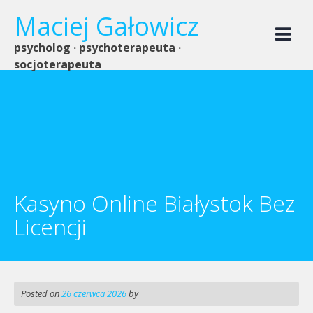
Skip
Maciej Gałowicz
to
content
psycholog · psychoterapeuta ·
socjoterapeuta
Kasyno Online Białystok Bez
Licencji
Posted on
26 czerwca 2026
by