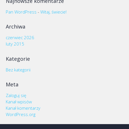
Najnowsze komentarze
Pan WordPress
-
Witaj, świecie!
Archiwa
czerwiec 2026
luty 2015
Kategorie
Bez kategorii
Meta
Zaloguj się
Kanał wpisów
Kanał komentarzy
WordPress.org