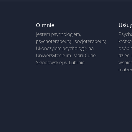
O mnie
Usług
Jestem psychologiem,
Psycho
psychoterapeutą i socjoterapeutą.
krótk
Ukończyłem psychologię na
osób d
Uniwersytecie im. Marii Curie-
dzieci
Skłodowskiej w Lublinie.
wspier
małże