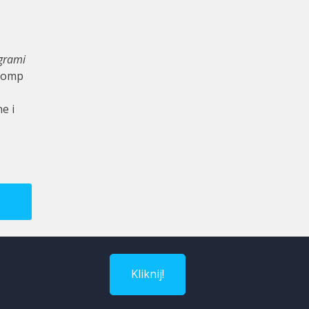
 grami
 comp
e i
Kliknij!