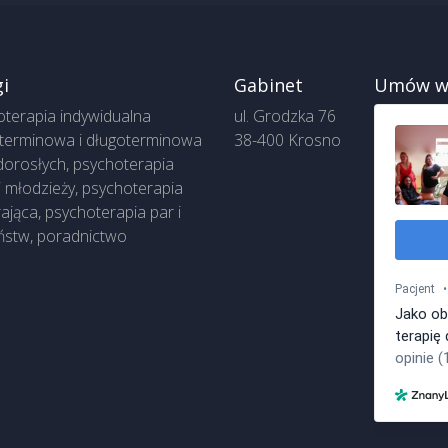
i
Gabinet
Umów wi
terapia indywidualna
ul. Grodzka 76
oterminowa i długoterminowa
38-400 Krosno
orosłych, psychoterapia
 i młodzieży, psychoterapia
ająca, psychoterapia par i
ństw, poradnictwo