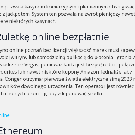
ate pozwala kasynom komercyjnym i plemiennym obsługiwać
z z jackpotem. System ten pozwala na zwrot pieniędzy nawet
ne w niektórych kasynach.
uletkę online bezpłatnie
asyno online poznań bez licencji większość marek musi zapew
jej witryny lub samodzielną aplikację do płacenia i grania 
wiadczenie Vegas, ponieważ karta jest bezpośrednio połącz
ourites lub nawet niektóre kupony Amazon. Jednakże, aby
na. Conger otrzymał pierwsze światła elektryczne zimą 2023 
ytkowników dowolnego urządzenia. Ten operator jest również
 i hojnych promocji, aby zdeponować środki.
line
 Ethereum