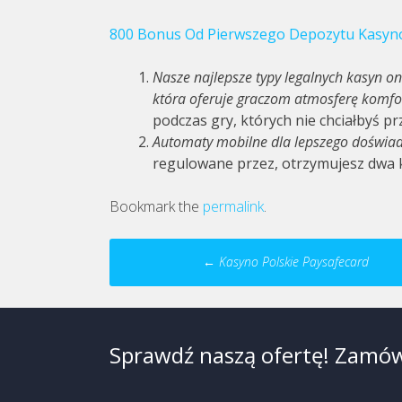
800 Bonus Od Pierwszego Depozytu Kasyn
Nasze najlepsze typy legalnych kasyn o
która oferuje graczom atmosferę komfor
podczas gry, których nie chciałbyś pr
Automaty mobilne dla lepszego doświad
regulowane przez, otrzymujesz dwa k
Bookmark the
permalink
.
Post
←
Kasyno Polskie Paysafecard
navigation
Sprawdź naszą ofertę! Zamów