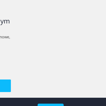
wnym
ynowe,