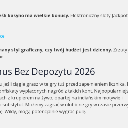
eśli kasyno ma wielkie bonusy.
Elektroniczny sloty Jackpot
sce
any styl graficzny, czy twój budżet jest dzienny.
Zrzuty
e.
nus Bez Depozytu 2026
eśli ciągle grasz w te gry tuż przed zapełnieniem licznika, 
konfiskaty wypłaconych nagród z takich kont. Najpopularniej
ach z krupierem na żywo, opartej na indiańskim motywie i
ko substytut. Możemy zagrać w ulubione gry w czasie przerw
ę. Wildy, mogą potencjalnie wygrać pulę.