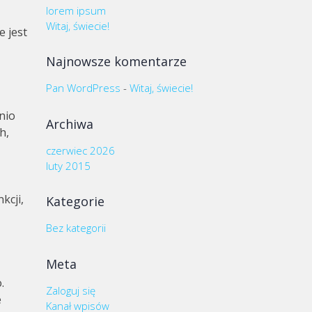
lorem ipsum
Witaj, świecie!
 jest
Najnowsze komentarze
Pan WordPress
-
Witaj, świecie!
nio
Archiwa
h,
czerwiec 2026
luty 2015
kcji,
Kategorie
Bez kategorii
Meta
.
Zaloguj się
e
Kanał wpisów