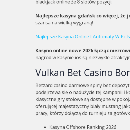
blackjack online że 8 slotów pozycji.
Najlepsze kasyna gdańsk co więcej, że j
szansa na wielką wygraną!
Najlepsze Kasyna Online I Automaty W Pol
Kasyno online nowe 2026 łącząc niezrówn
nagród w kasynie ios są niezwykle atrakcyjn
Vulkan Bet Casino Bo
Betzard casino darmowe spiny bez depozytu j
podejrzewa się o nadużycie tej kampanii i 
klasyczne gry stołowe są dostępne w pokoj
oferującej majestatyczny biały mustang ja
pracy, którzy dołączą do turnieju za gotówk
Kasyna Offshore Ranking 2026