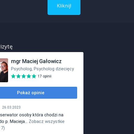
Kliknij!
zytę