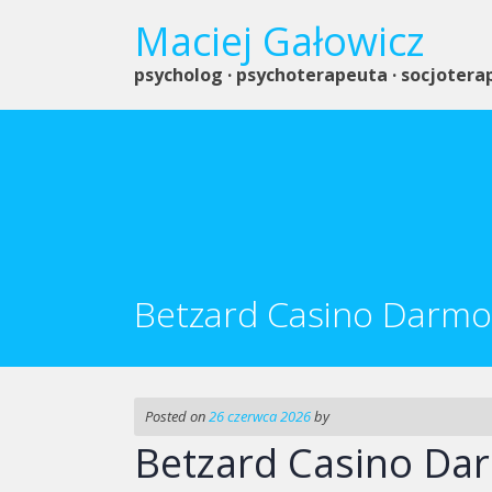
Skip
Maciej Gałowicz
to
content
psycholog · psychoterapeuta · socjoter
Betzard Casino Darmo
Posted on
26 czerwca 2026
by
Betzard Casino Da