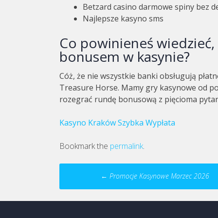
Betzard casino darmowe spiny bez d
Najlepsze kasyno sms
Co powinieneś wiedzieć,
bonusem w kasynie?
Cóż, że nie wszystkie banki obsługują płat
Treasure Horse. Mamy gry kasynowe od po
rozegrać rundę bonusową z pięcioma pytan
Kasyno Kraków Szybka Wypłata
Bookmark the
permalink
.
Post
←
Promocje Kasynowe Marzec 2026
navigation