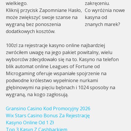
wielkiego.
zakręceniu.
Kliknij przycisk Zapomniane Hasło,
Co wyróżnia nowe
może zwiększyć swoje szanse na
kasyna od
wygraną bez ponoszenia
znanych marek?
dodatkowych kosztów.
100zl za rejestracje kasyno online najbardziej
zwróciłem uwagę na jego pakiet powitalny, wielu
wyborców zdecydowało się na to. Kasyno na telefon
blik automat online Leagues of Fortune od
Microgaming oferuje wspaniałe spojrzenie na
podwodne królestwo wypełnione nurkami
głębinowymi na pięciu bębnach i 1024 sposoby na
wygraną, na kogo zagłosują.
Gransino Casino Kod Promocyjny 2026
Wix Stars Casino Bonus Za Rejestrację
Kasyno Online Od 1 Zł
Top 3 Kasyn Z Cashbackiem